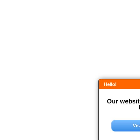
Hello!
Our website
Vis