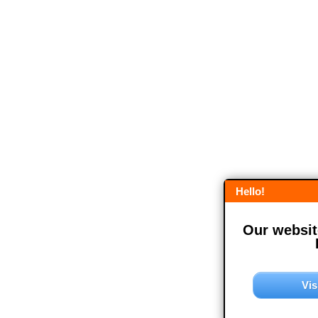
Hello!
Our website
Vis