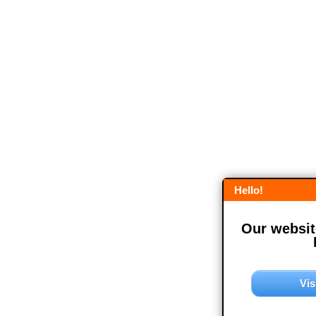
Hello!
Our website
Vis