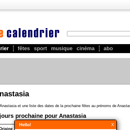
rier
fêtes
sport
musique
cinéma
abo
nastasia
 Anastasia et une liste des dates de la prochaine fêtes au prénoms de Anasta
jours prochaine pour Anastasia
Hello!
X
Origine