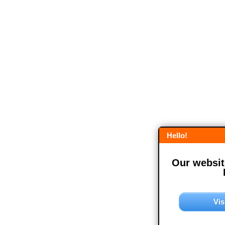
Hello!
Our website
Vis