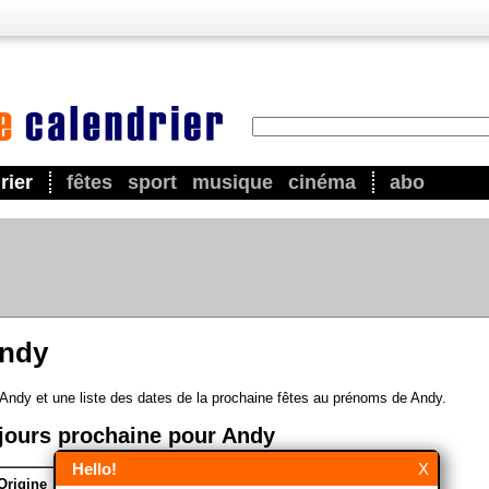
rier
fêtes
sport
musique
cinéma
abo
Andy
 Andy et une liste des dates de la prochaine fêtes au prénoms de Andy.
jours prochaine pour Andy
Hello!
X
Origine