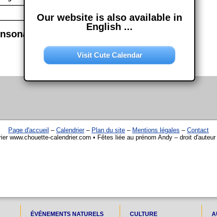
Our website is also available in
English ...
onsonance semblables
Visit Cute Calendar
Page d'accueil
–
Calendrier
–
Plan du site
–
Mentions légales
–
Contact
ier www.chouette-calendrier.com • Fêtes liée au prénom Andy – droit d'auteu
ÉVÉNEMENTS NATURELS
CULTURE
A