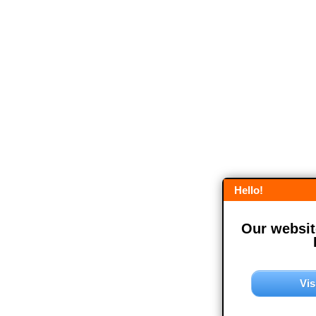
Hello!
Our website
Vis