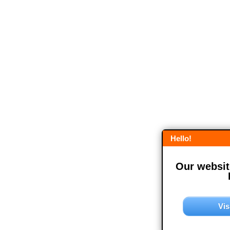
Hello!
Our website
Vis