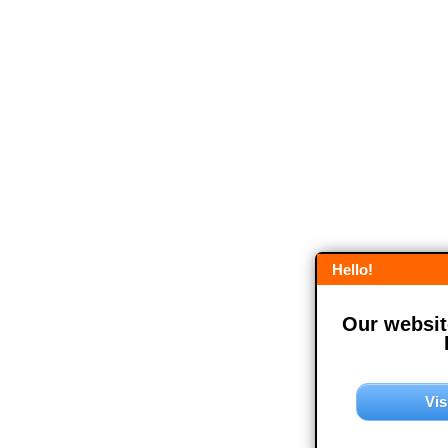
Hello!
Our website
Vis