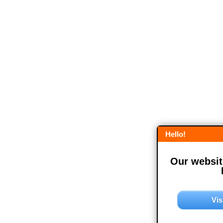
Hello!
Our website
Vis