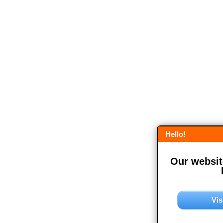
Hello!
Our website
Vis