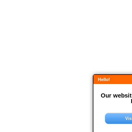
Hello!
Our website
Vis