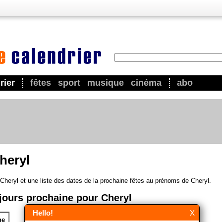
rier
fêtes
sport
musique
cinéma
abo
heryl
Cheryl et une liste des dates de la prochaine fêtes au prénoms de Cheryl.
jours prochaine pour Cheryl
Hello!
X
ne