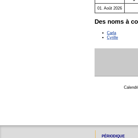
01. Août 2026
Des noms à c
Carla
Cyrille
Calendr
PÉRIODIQUE