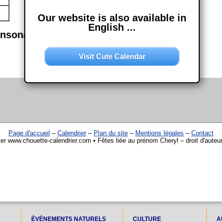
Our website is also available in
English ...
onsonance semblables
Visit Cute Calendar
Page d'accueil
–
Calendrier
–
Plan du site
–
Mentions légales
–
Contact
ier www.chouette-calendrier.com • Fêtes liée au prénom Cheryl – droit d'auteu
ÉVÉNEMENTS NATURELS
CULTURE
A