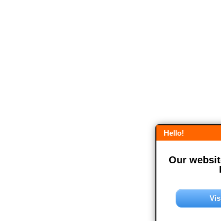
Hello!
Our website
Vis