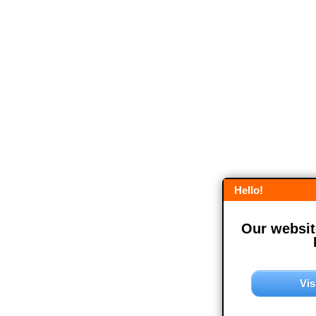
Hello!
Our website
Vis