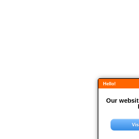
Hello!
Our website
Vis