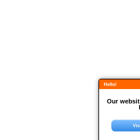
Hello!
Our website
Vis