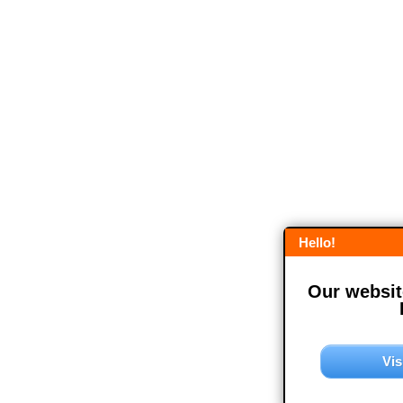
Hello!
Our website
Vis