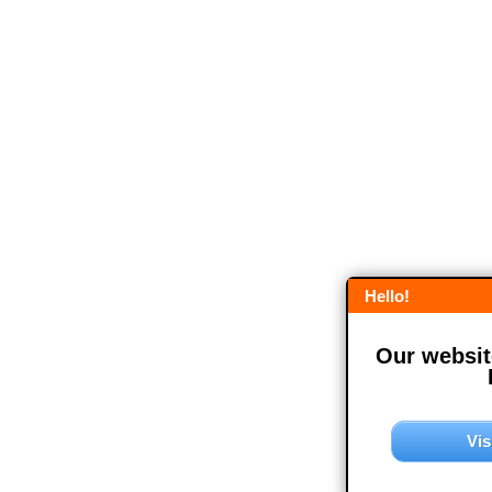
Hello!
Our website
Vis