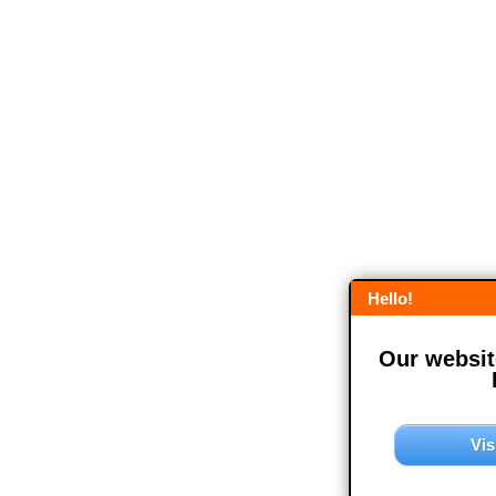
Hello!
Our website
Vis