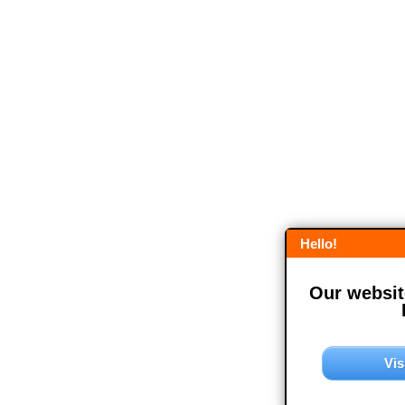
Hello!
Our website
Vis