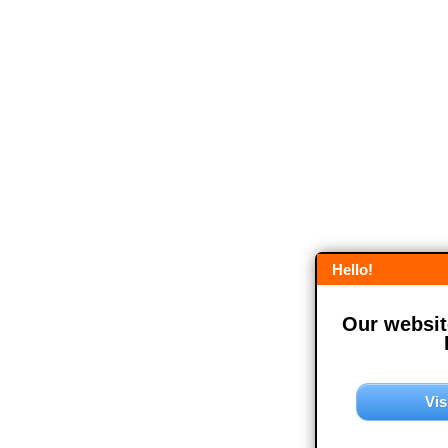
Hello!
Our website
Vis