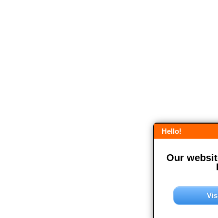
Hello!
Our website
Vis