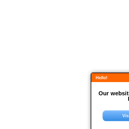
Hello!
Our website
Vis