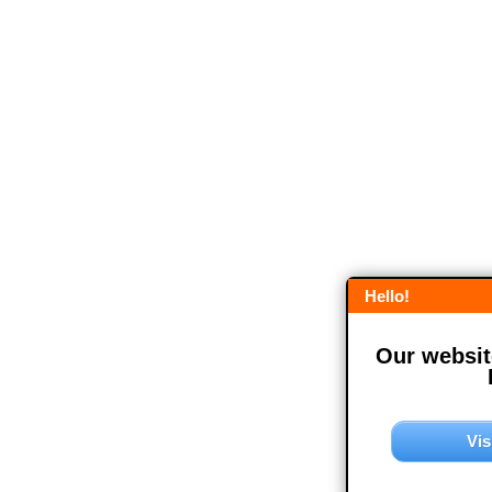
Hello!
Our website
Vis