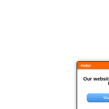
Hello!
Our website
Vis