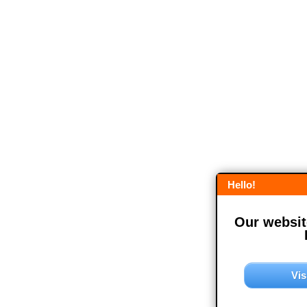
Hello!
Our website
Vis