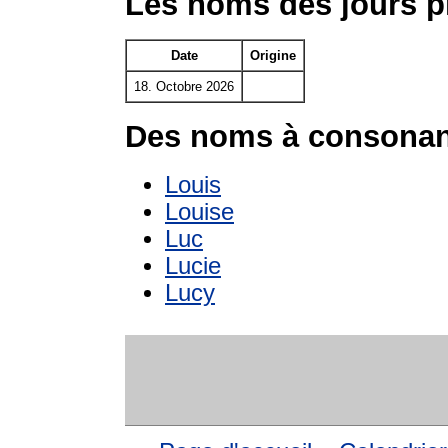
Les noms des jours p
Date
Origine
18. Octobre 2026
Des noms à consonan
Louis
Louise
Luc
Lucie
Lucy