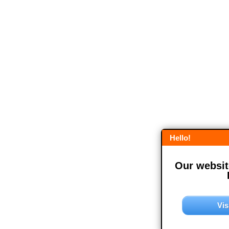
Hello!
Our website
Vis