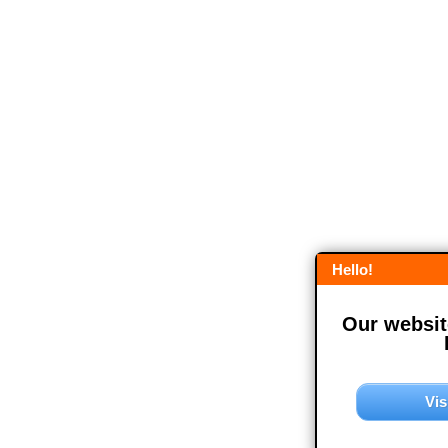
Hello!
Our website
Vis