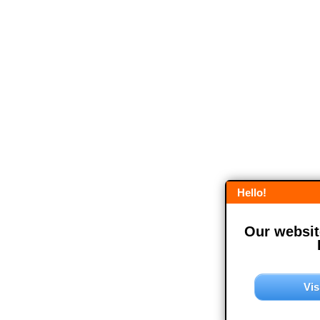
Hello!
Our website
Vis