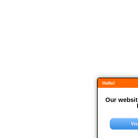
Hello!
Our website
Vis