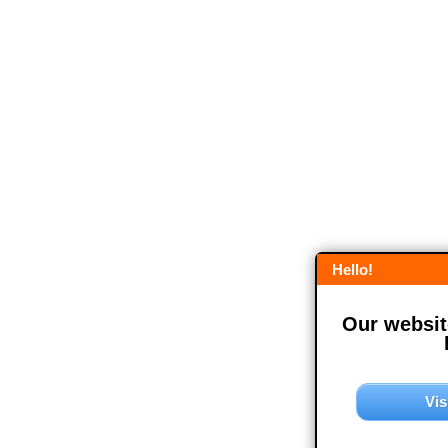
Hello!
Our website
Vis