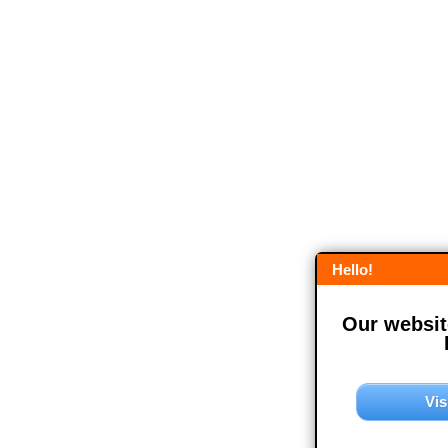
Hello!
Our website
Vis