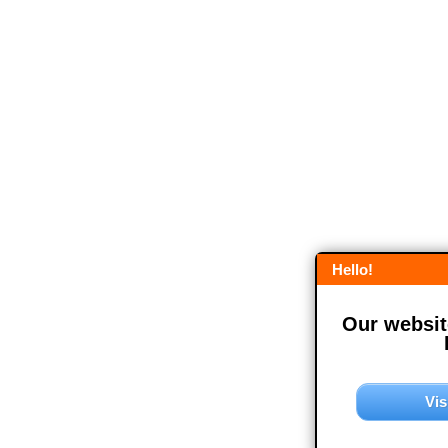
Hello!
Our website
Vis