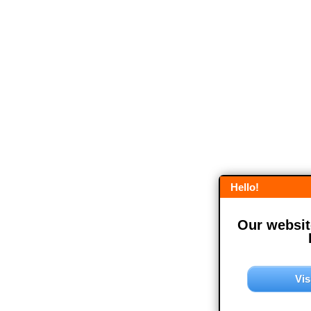
Hello!
Our website
Vis