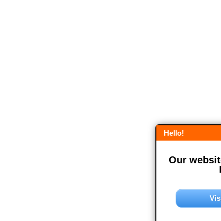
Hello!
Our website
Vis