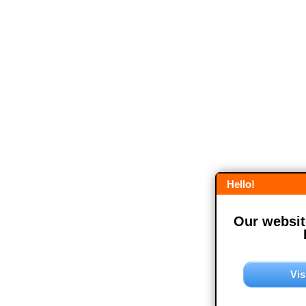
Hello!
Our website
Vis