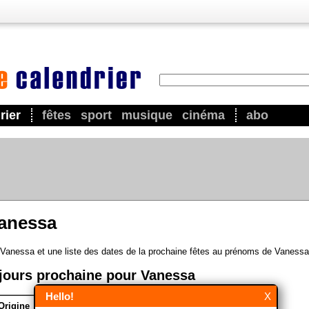
rier
fêtes
sport
musique
cinéma
abo
anessa
 Vanessa et une liste des dates de la prochaine fêtes au prénoms de Vanessa
jours prochaine pour Vanessa
Hello!
X
Origine