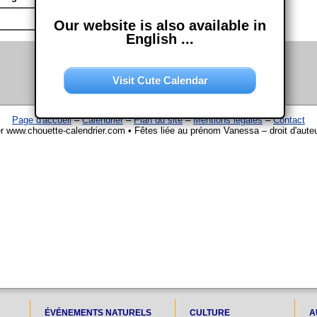
Our website is also available in
English ...
Visit Cute Calendar
Page d'accueil
–
Calendrier
–
Plan du site
–
Mentions légales
–
Contact
er www.chouette-calendrier.com • Fêtes liée au prénom Vanessa – droit d'aute
ÉVÉNEMENTS NATURELS
CULTURE
A