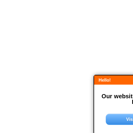
Hello!
Our website
Vis