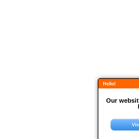
Hello!
Our website
Vis