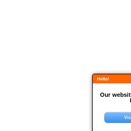
Hello!
Our website
Vis